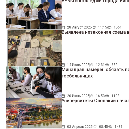
ВУЗы и колледжи города Биш
28 Август 2025
11:15
1561
Выявлена незаконная схема
14 Июль 2025
12:31
632
Минздрав намерен обязать вс
госбольницах
20 Июнь 2025
16:53
1103
Университеты Словакии нача
03 Апрель 2025
08:45
1431