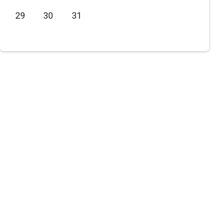
Июнь
2021
29
30
31
Июль
2020
Август
2019
Сентябрь
2018
Октябрь
2017
Ноябрь
2016
Декабрь
2015