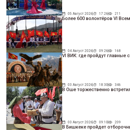
05 Август 2026
17:26
211
Более 600 волонтёров VI Все
04 Август 2026
09:26
168
VI ВИК: где пройдут главные 
03 Август 2026
18:30
346
В Оше торжественно встрети
03 Август 2026
09:10
209
В Бишкеке пройдет отборочн