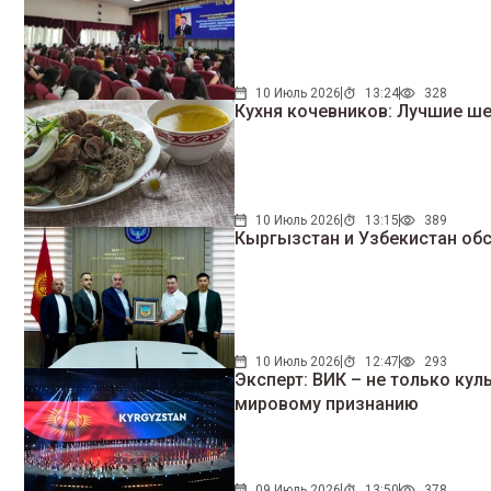
10 Июль 2026
13:24
328
Кухня кочевников: Лучшие ше
10 Июль 2026
13:15
389
Кыргызстан и Узбекистан обс
10 Июль 2026
12:47
293
Эксперт: ВИК – не только кул
мировому признанию
09 Июль 2026
13:50
378