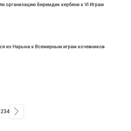
ли организацию Биримдик кербени к VI Играм
лся из Нарына к Всемирным играм кочевников
1
2
3
4