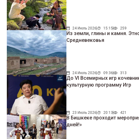
24 Июль 2026
15:15
259
Из земли, глины и камня. Эт
Средневековья
24 Июль 2026
09:36
313
До VI Всемирных игр кочевни
культурную программу Игр
23 Июль 2026
20:13
421
В Бишкеке проходит мероприя
дней!»