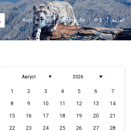
Кыр
Рус
Eng
Tur
中文
العربية
Август
2026
Январь
2026
1
2
3
4
5
6
7
Февраль
2025
8
9
10
11
12
13
14
Март
2024
Апрель
2023
15
16
17
18
19
20
21
Май
2022
22
23
24
25
26
27
28