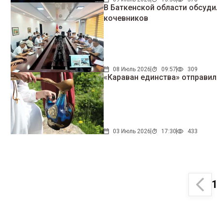
В Баткенской области обсуди
кочевников
08 Июль 2026
09:57
309
«Караван единства» отправи
03 Июль 2026
17:30
433