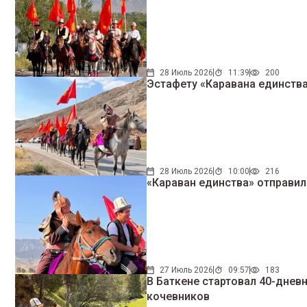
28 Июль 2026
11:39
200
Эстафету «Каравана единства
28 Июль 2026
10:00
216
«Караван единства» отправил
27 Июль 2026
09:57
183
В Баткене стартовал 40-дневный «Караван единства» к VI Всемирн
кочевников