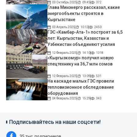
03 Октябрь 2025
09:45
372
Глава Минэнерго рассказал, какие
энергообъекты строятся в
Кыргызстане
03 Апрель 2025
10:12
2450
ГЭС «Камбар-Ата-1» построят за 6,5
лет: Кыргызстан, Казахстан и
Узбекистан объединяют усилия
12 Февраль 2025
14:10
1318
«Кыргызкомур» получил новую
спецтехнику на 36,7 млн сомов
12 Февраль 2025
13:09
531
На каскаде малых ГЭС провели
тепловизионное обследование
оборудования
04 Февраль 2025
15:29
343
Подписывайтесь на наши соцсети!
35 тыс. подписчиков