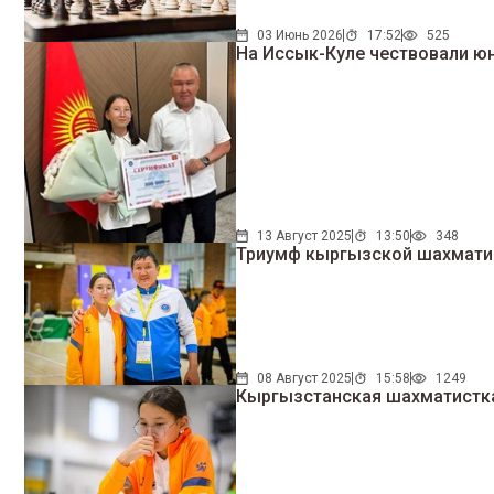
03 Июнь 2026
17:52
525
На Иссык-Куле чествовали ю
13 Август 2025
13:50
348
Триумф кыргызской шахматис
08 Август 2025
15:58
1249
Кыргызстанская шахматистка