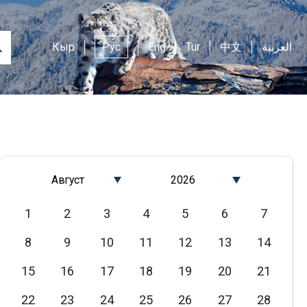
Кыр
Рус
Eng
Tur
中文
العربية
Август
2026
Январь
2026
1
2
3
4
5
6
7
Февраль
2025
8
9
10
11
12
13
14
Март
2024
Апрель
2023
15
16
17
18
19
20
21
Май
2022
22
23
24
25
26
27
28