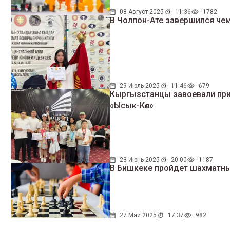
08 Август 2025
11:36
1782
В Чолпон-Ате завершился че
29 Июль 2025
11:46
679
Кыргызстанцы завоевали пр
«Ысык-Көл»
23 Июнь 2025
20:00
1187
В Бишкеке пройдет шахматны
27 Май 2025
17:37
982