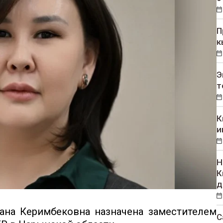
П
к
Э
т
К
и
Н
К
д
ана Керимбековна назначена заместителем
С