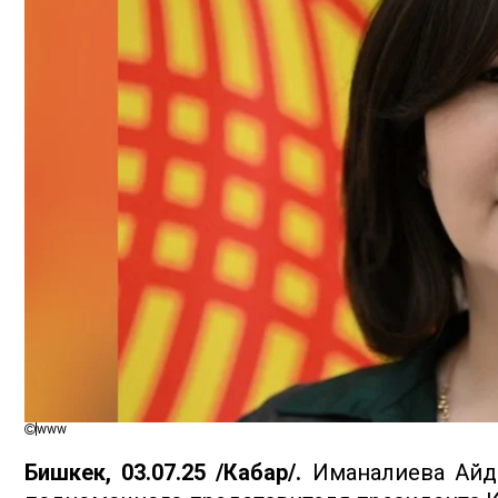
www
Бишкек, 03.07.25 /Кабар/.
Иманалиева Айд