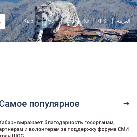
Кыр
Рус
Eng
Tur
中文
العربية
Самое популярное
Кабар» выражает благодарность госорганам,
артнерам и волонтерам за поддержку форума СМИ
тран ШОС