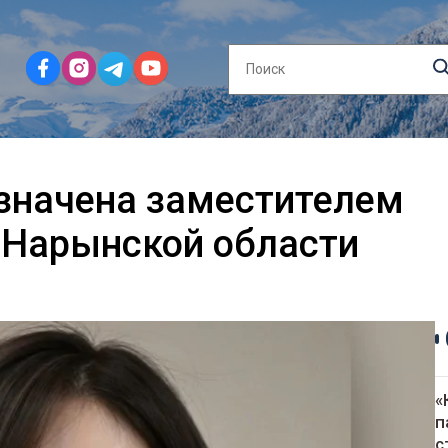
значена заместителем
 Нарынской области
«
п
с