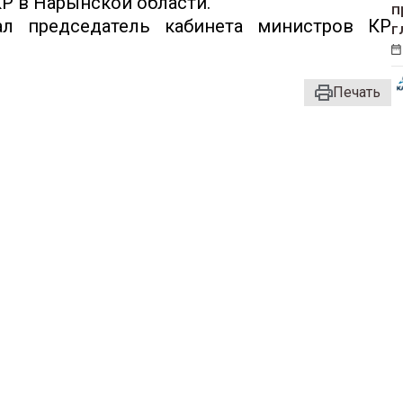
Р в Нарынской области.
п
ал председатель кабинета министров КР
г
Печать