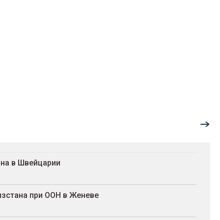
на в Швейцарии
зстана при ООН в Женеве