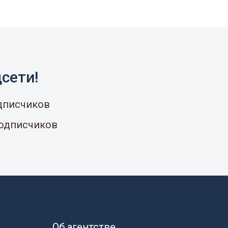
сети!
одписчиков
подписчиков
Об агентстве