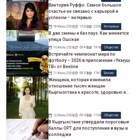
Виктория Руффо: Самое большое
счастье не связано с карьерой и
успехом – интервью
18 Июнь 2026
10:32
2005
Интервью
В две смены и без пауз. Как меняется
улица Ошская
10 Июль 2026
09:40
1978
Общество
Встречайте чемпионат мира по
футболу – 2026 в приложении «Укмуш
ТВ» от Beeline
11 Июнь 2026
09:20
1781
Бизнес
Женщина, которая изменила
отношение тысяч женщин
Кыргызстана к красоте, здоровью и
себе. Интервью с Айнурой Сагынбаевой
12 Июль 2026
09:00
1760
Общество
В Кыргызстане утвердили пороговые
баллы ОРТ для поступления в вузы и
колледжи