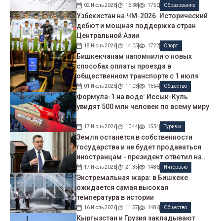
02 Июль 2026
16:38
1750
Образование
Узбекистан на ЧМ-2026. Исторический
дебют и мощная поддержка стран
Центральной Азии
18 Июнь 2026
14:05
1722
Спорт
Бишкекчанам напомнили о новых
способах оплаты проезда в
общественном транспорте с 1 июля
01 Июль 2026
11:03
1654
Общество
Формула-1 на воде: Иссык-Куль
увидят 500 млн человек по всему миру
17 Июнь 2026
10:44
1554
Туризм
Земля останется в собственности
государства и не будет продаваться
иностранцам - президент ответил на
опасения
17 Июль 2026
21:35
1486
Интервью
Экстремальная жара: в Бишкеке
ожидается самая высокая
температура в истории
16 Июль 2026
11:57
1486
Общество
Кыргызстан и Грузия закладывают