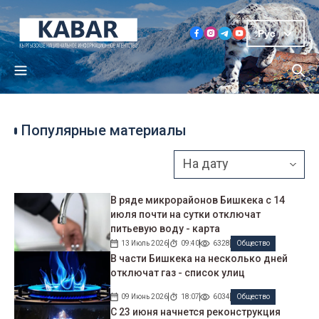
Рус
Популярные материалы
В ряде микрорайонов Бишкека с 14
июля почти на сутки отключат
питьевую воду - карта
13 Июль 2026
09:40
6328
Общество
В части Бишкека на несколько дней
отключат газ - список улиц
09 Июнь 2026
18:07
6034
Общество
С 23 июня начнется реконструкция