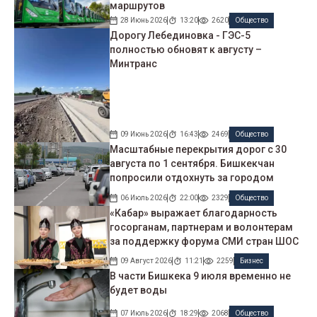
маршрутов
28 Июнь 2026
13:20
2620
Общество
Дорогу Лебединовка - ГЭС-5
полностью обновят к августу –
Минтранс
09 Июнь 2026
16:43
2469
Общество
Масштабные перекрытия дорог с 30
августа по 1 сентября. Бишкекчан
попросили отдохнуть за городом
06 Июль 2026
22:00
2329
Общество
«Кабар» выражает благодарность
госорганам, партнерам и волонтерам
за поддержку форума СМИ стран ШОС
09 Август 2026
11:21
2259
Бизнес
В части Бишкека 9 июля временно не
будет воды
07 Июль 2026
18:29
2068
Общество