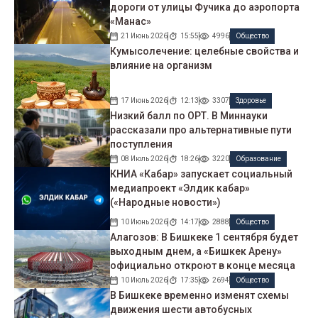
дороги от улицы Фучика до аэропорта
«Манас»
21 Июнь 2026
15:55
4996
Общество
Кумысолечение: целебные свойства и
влияние на организм
17 Июнь 2026
12:13
3307
Здоровье
Низкий балл по ОРТ. В Миннауки
рассказали про альтернативные пути
поступления
08 Июль 2026
18:26
3220
Образование
КНИА «Кабар» запускает социальный
медиапроект «Элдик кабар»
(«Народные новости»)
10 Июнь 2026
14:17
2888
Общество
Алагозов: В Бишкеке 1 сентября будет
выходным днем, а «Бишкек Арену»
официально откроют в конце месяца
10 Июль 2026
17:35
2694
Общество
В Бишкеке временно изменят схемы
движения шести автобусных