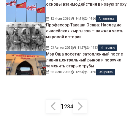
основы взаимодействия в новую эпоху
12 Июнь 2026
14:41
1466
Аналитика
Профессор Такаши Осава: Наследие
енисейских кыргызов — важная часть
мировой истории
03 Август 2026
11:57
1433
Интервью
Мэр Оша посетил затопленный после
ливня центральный рынок и поручил
заменить старые трубы
26 Июнь 2026
12:34
1426
Общество
1
2
3
4