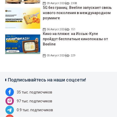
09 Август 2026
2308
5G без границ: Beeline запускает связь
нового поколения в международном
роуминге
06 Август 2026
151
Кино на пляже: на Иссык-Куле
пройдут беcплатные кинопоказы от
Beeline
05 Август 2026
229
Подписывайтесь на наши соцсети!
35 тыс. подписчиков
97 тыс. подписчиков
0.9 тыс. подписчиков