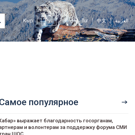
Кыр
Рус
Eng
Tur
中文
العربية
Самое популярное
Кабар» выражает благодарность госорганам,
артнерам и волонтерам за поддержку форума СМИ
тран ШОС