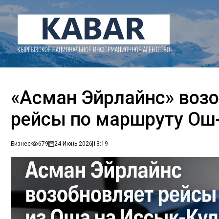
«Асман Эйрлайнс» воз
рейсы по маршруту О
Бизнес
679
24 Июнь 2026
13:19