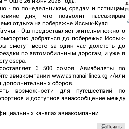
 – Ош с 26 июня 2026 года.
д
лю - по понедельникам, средам и пятницам.
овине дня, что позволит пассажирам
емя отдыха на побережье Иссык-Куля.
Тамчы - Ош предоставляет жителям южного
комфортно добраться до побережья Иссык-
ры смогут всего за один час долететь до
оездки по автомобильным дорогам, и уже в
гу озера.
составляет 6 500 сомов. Авиабилеты по
те авиакомпании www.asmanairlines.kg и/или
 и дополнительных сборов.
рять возможности для путешествий по
мфортное и доступное авиасообщение между
фициальных каналах авиакомпании.
Печать