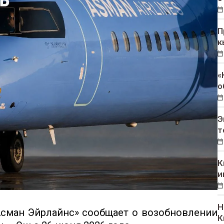
П
к
«
о
Э
т
К
и
Н
сман Эйрлайнс» сообщает о возобновлении
К