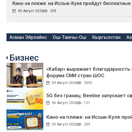
Кино на пляже: на Иссык-Куле пройдут беcплатные 
05 Август 2026
209
Асман Эйрлайнс
Ош-Тамчы-Ош
Кыргызстан
Аэ
Бизнес
«Кабар» выражает благодарность 
форума СМИ стран ШОС
09 Август 2026
2092
5G без границ: Beeline запускает
06 Август 2026
121
Кино на пляже: на Иссык-Куле про
05 Август 2026
209