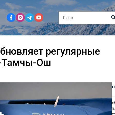
обновляет регулярные
ш-Тамчы-Ош
«
п
с