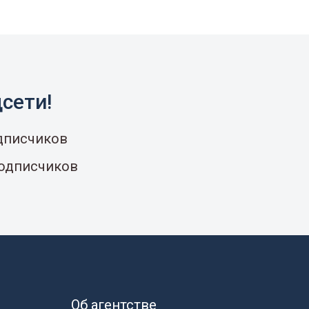
сети!
одписчиков
подписчиков
Об агентстве