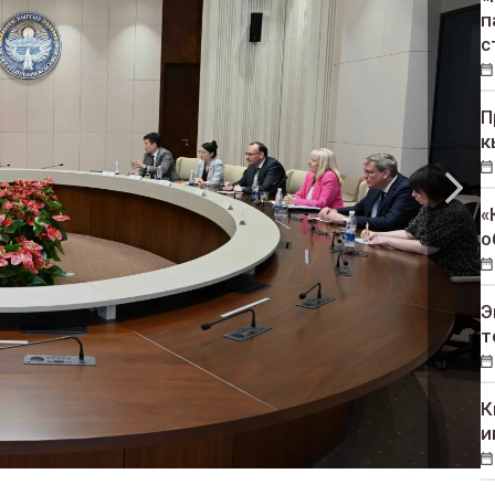
п
с
П
к
«
о
Э
т
К
и