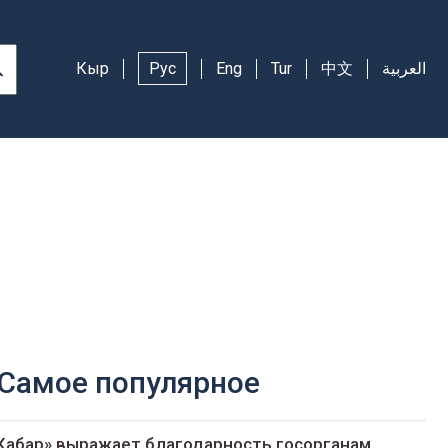
Кыр
Рус
Eng
Tur
中文
العربية
Самое популярное
Кабар» выражает благодарность госорганам,