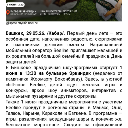
Пресс-служба Beeline
Бишкек, 29.05.26. /Кабар/.
Первый день лета — это
особенная дата, наполненная радостью, сюрпризами
и счастливым детским смехом. Национальный
мобильный оператор Beeline приглашает малышей и
их родителей на большой семейный праздник в День
защиты детей.
В Бишкеке праздничная шоу-программа стартует
1
июня в 13:30
на бульваре Эркиндик
(недалеко от
памятника Жоомарту Боконбаеву). Здесь, в уютной
chill-зоне Beeline, детей ждут веселые игры и
конкурсы, яркое шоу аниматоров, интерактив с
мыльными пузырями и другие сюрпризы.
Также 1 июня праздничные мероприятия с участием
Beeline пройдут в регионах страны: в Манасе, Оше,
Таласе, Нарыне, Караколе и Баткене. В программе —
игры, развлечения, воздушные шары и, конечно же,
бесплатное мороженое. Следите за официальной