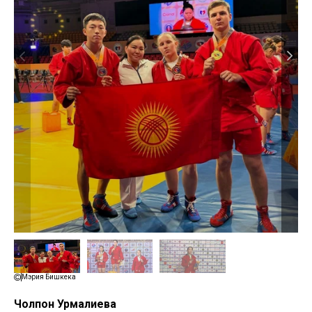
Мэрия Бишкека
Чолпон Урмалиева