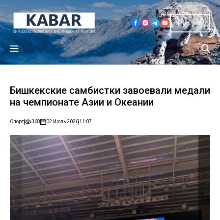
Рус
Бишкекские самбистки завоевали медали
на чемпионате Азии и Океании
Спорт
368
02 Июль 2026
11:07