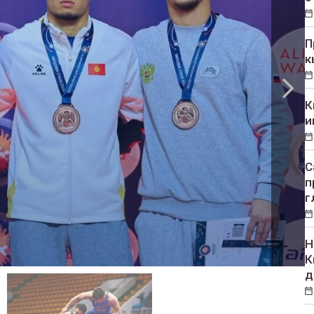
П
к
К
и
С
п
г
Н
К
д