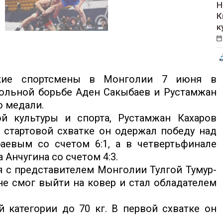
Н
К
к
кие спортсмены в Монголии 7 июня в
 вольной борьбе Аден Сакыбаев и Рустамжан
ю медали.
й культуры и спорта, Рустамжан Кахаров
В стартовой схватке он одержал победу над
евым со счетом 6:1, а в четвертьфинале
Анчугина со счетом 4:3.
 с представителем Монголии Тулгой Тумур-
не смог выйти на ковер и стал обладателем
 категории до 70 кг. В первой схватке он