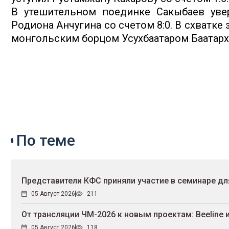
В утешительном поединке Сакыбаев увер
Родиона Анчугина со счетом 8:0. В схватке
монгольским борцом Усухбаатаром Баатархуу
По теме
Представители КФС приняли участие в семинаре д
05 Август 2026
211
От трансляции ЧМ-2026 к новым проектам: Beeline 
05 Август 2026
118