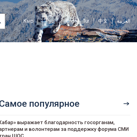
Кыр
Рус
Eng
Tur
中文
العربية
Самое популярное
Кабар» выражает благодарность госорганам,
артнерам и волонтерам за поддержку форума СМИ
тран ШОС