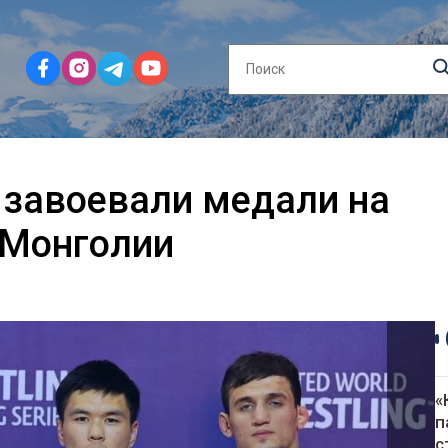
 завоевали медали на
 Монголии
«
п
с