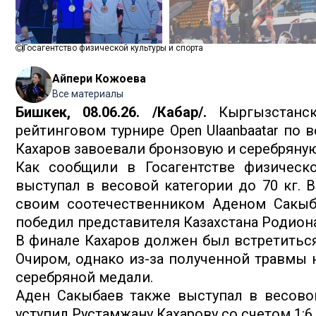
Госагентство физической культуры и спорта
Айпери Кожоева
Все материалы
Бишкек, 08.06.26. /Кабар/.
Кыргызстанс
рейтинговом турнире Open Ulaanbaatar по
Кахаров завоевали бронзовую и серебряну
Как сообщили в Госагентстве физическо
выступал в весовой категории до 70 кг. 
своим соотечественником Аденом Сакыба
победил представителя Казахстана Родиона 
В финале Кахаров должен был встретиться
Очиром, однако из-за полученной травмы 
серебряной медали.
Аден Сакыбаев также выступал в весовой
уступил Рустамжану Кахарову со счетом 1:6.