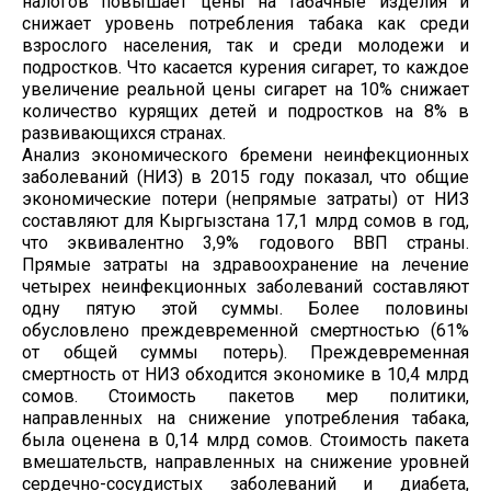
налогов повышает цены на табачные изделия и
снижает уровень потребления табака как среди
взрослого населения, так и среди молодежи и
подростков. Что касается курения сигарет, то каждое
увеличение реальной цены сигарет на 10% снижает
количество курящих детей и подростков на 8% в
развивающихся странах.
Анализ экономического бремени неинфекционных
заболеваний (НИЗ) в 2015 году показал, что общие
экономические потери (непрямые затраты) от НИЗ
составляют для Кыргызстана 17,1 млрд сомов в год,
что эквивалентно 3,9% годового ВВП страны.
Прямые затраты на здравоохранение на лечение
четырех неинфекционных заболеваний составляют
одну пятую этой суммы. Более половины
обусловлено преждевременной смертностью (61%
от общей суммы потерь). Преждевременная
смертность от НИЗ обходится экономике в 10,4 млрд
сомов. Стоимость пакетов мер политики,
направленных на снижение употребления табака,
была оценена в 0,14 млрд сомов. Стоимость пакета
вмешательств, направленных на снижение уровней
сердечно-сосудистых заболеваний и диабета,