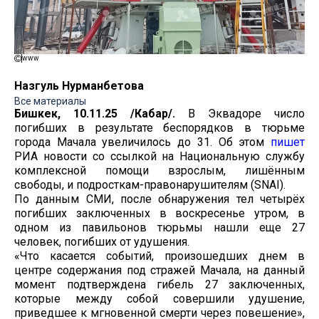
www
Назгуль Нурманбетова
Все материалы
Бишкек, 10.11.25 /Кабар/.
В Эквадоре число
погибших в результате беспорядков в тюрьме
города Мачала увеличилось до 31. Об этом
пишет
РИА новости со ссылкой на Национальную службу
комплексной помощи взрослым, лишённым
свободы, и подросткам-правонарушителям (SNAI).
По данным СМИ, после обнаружения тел четырёх
погибших заключенных в воскресенье утром, в
одном из павильонов тюрьмы нашли еще 27
человек, погибших от удушения.
«Что касается событий, произошедших днем в
центре содержания под стражей Мачала, на данный
момент подтверждена гибель 27 заключенных,
которые между собой совершили удушение,
приведшее к мгновенной смерти через повешение»,