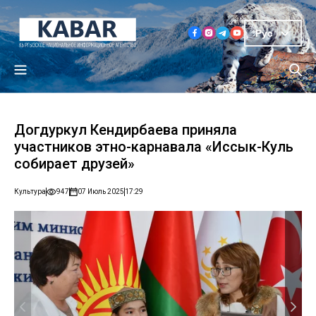
Рус
Догдуркул Кендирбаева приняла
участников этно-карнавала «Иссык-Куль
собирает друзей»
Культура
947
07 Июль 2025
17:29