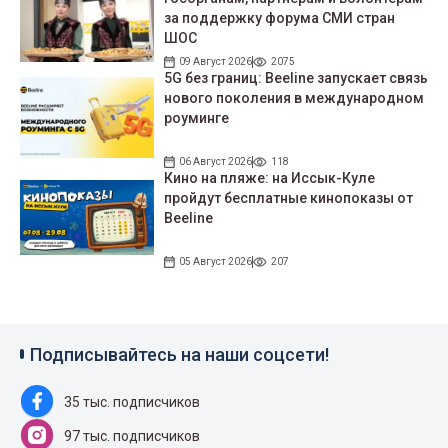
за поддержку форума СМИ стран
ШОС
09 Август 2026
2075
5G без границ: Beeline запускает связь
нового поколения в международном
роуминге
06 Август 2026
118
Кино на пляже: на Иссык-Куле
пройдут беcплатные кинопоказы от
Beeline
05 Август 2026
207
Подписывайтесь на наши соцсети!
35 тыс. подписчиков
97 тыс. подписчиков