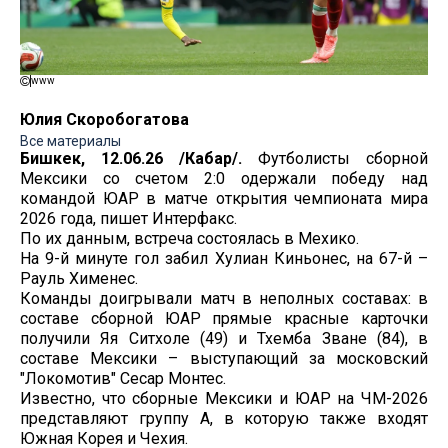
www
Юлия Скоробогатова
Все материалы
Бишкек, 12.06.26 /Кабар/.
Футболисты сборной
Мексики со счетом 2:0 одержали победу над
командой ЮАР в матче открытия чемпионата мира
2026 года, пишет Интерфакс.
По их данным, встреча состоялась в Мехико.
На 9-й минуте гол забил Хулиан Киньонес, на 67-й –
Рауль Хименес.
Команды доигрывали матч в неполных составах: в
составе сборной ЮАР прямые красные карточки
получили Яя Ситхоле (49) и Тхемба Зване (84), в
составе Мексики – выступающий за московский
"Локомотив" Сесар Монтес.
Известно, что сборные Мексики и ЮАР на ЧМ-2026
представляют группу А, в которую также входят
Южная Корея и Чехия.