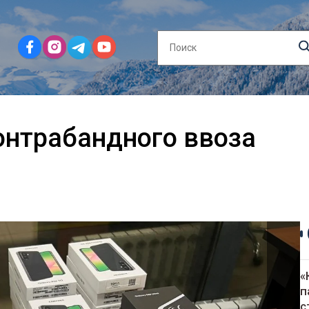
онтрабандного ввоза
«
п
с