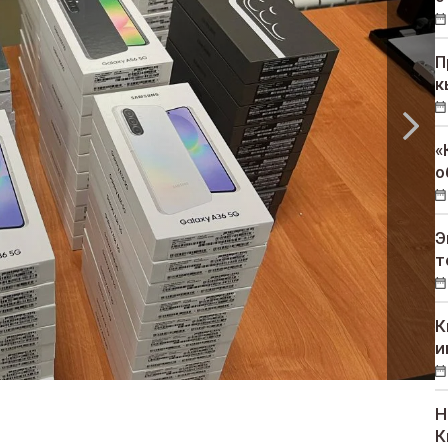
П
к
«
о
Э
т
К
и
Н
К