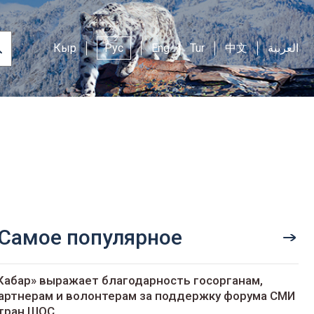
Кыр
Рус
Eng
Tur
中文
العربية
Самое популярное
Кабар» выражает благодарность госорганам,
артнерам и волонтерам за поддержку форума СМИ
тран ШОС