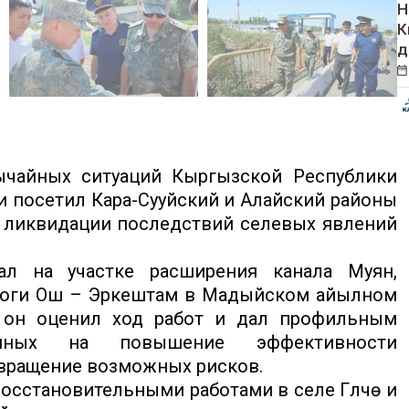
Н
К
д
чайных ситуаций Кыргызской Республики
и посетил Кара-Сууйский и Алайский районы
м ликвидации последствий селевых явлений
л на участке расширения канала Муян,
роги Ош – Эркештам в Мадыйском айылном
е он оценил ход работ и дал профильным
енных на повышение эффективности
вращение возможных рисков.
осстановительными работами в селе Гүлчө и