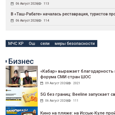
06 Август 2026
113
В «Таш-Рабате» началась реставрация, туристов п
06 Август 2026
114
МЧС КР
Ош
сели
меры безопасности
Бизнес
«Кабар» выражает благодарность 
форума СМИ стран ШОС
09 Август 2026
2021
5G без границ: Beeline запускает
06 Август 2026
111
Кино на пляже: на Иссык-Куле про