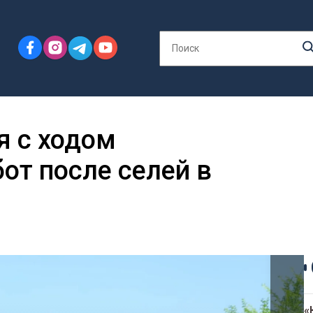
я с ходом
от после селей в
«