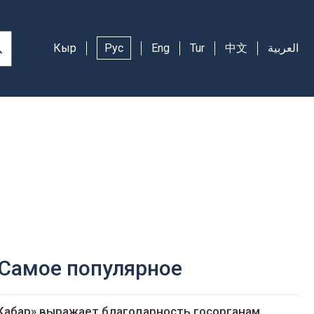
Кыр
Рус
Eng
Tur
中文
العربية
Самое популярное
Кабар» выражает благодарность госорганам,