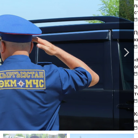
п
с
П
к
«
о
Э
т
К
и