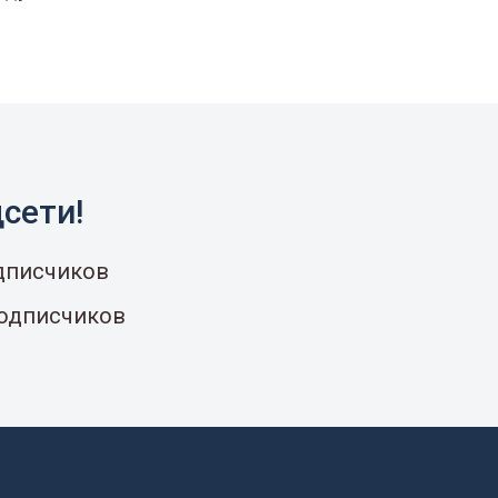
сети!
одписчиков
подписчиков