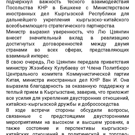
подчеркнул важность тесного взаимодействия
Посольства КНР в Бишкеке с Министерством
иностранных дел Кыргызской Республики для
дальнейшего укрепления кыргызско-китайского
всеобъемлющего стратегического партнерства.
Министр выразил уверенность, что Лю Цзянпин
внесет значительный вклад в реализацию
достигнутых договоренностей между двумя
странами во всех сферах, представляющих
взаимный интерес.
В свою очередь, Лю Цзянпин передала приветствия
министру Жээнбеку Кулубаеву от Члена Политбюро
Центрального комитета Коммунистической партии
Китая, министра иностранных дел КНР Ван И. Она
выразила благодарность за оказанную поддержку и
теплый прием в Кыргызстане, заверив, что приложит
все усилия для укрепления двусторонних отношений,
китайско-кыргызской дружбы и добрососедства.
В ходе встречи стороны обсудили вопросы,
связанные с предстоящими двусторонними
мероприятиями на высоком и высшем уровнях, а
также состояние и перспективы кыргызско-
китайских отношений в политической и торгово-