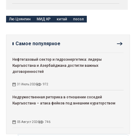
Лю Цзянпин
МИД КР
китай
посол
Самое популярное
Нефтегазовый сектор и гидроэнергетика: лидеры
Кыргызстана и Азербайджана достигли важных
договоренностей
31 Июль 2026
972
Недружественная риторика в отношении соседей
Кыргызстана – атака фейков под внешним кураторством
05 Август 2026
746