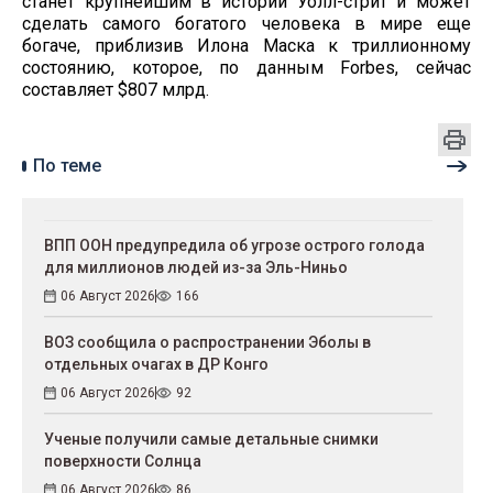
станет крупнейшим в истории Уолл-стрит и может
сделать самого богатого человека в мире еще
богаче, приблизив Илона Маска к триллионному
состоянию, которое, по данным Forbes, сейчас
составляет $807 млрд.
По теме
ВПП ООН предупредила об угрозе острого голода
для миллионов людей из-за Эль-Ниньо
06 Август 2026
166
ВОЗ сообщила о распространении Эболы в
отдельных очагах в ДР Конго
06 Август 2026
92
Ученые получили самые детальные снимки
поверхности Солнца
06 Август 2026
86