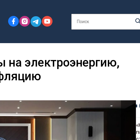
 на электроэнергию,
нфляцию
«
п
с