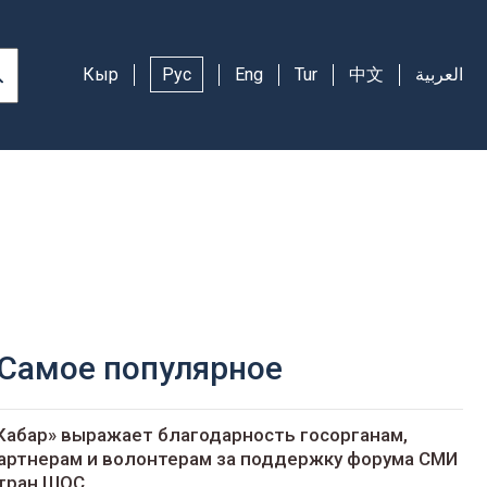
Кыр
Рус
Eng
Tur
中文
العربية
Самое популярное
Кабар» выражает благодарность госорганам,
артнерам и волонтерам за поддержку форума СМИ
тран ШОС