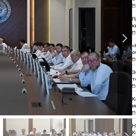
П
к
«
о
Э
т
К
и
Н
К