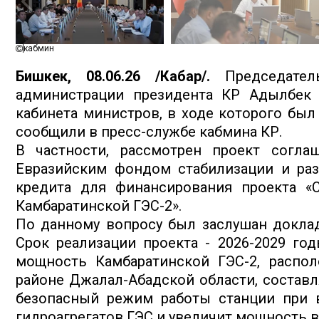
кабмин
Бишкек, 08.06.26 /Кабар/.
Председате
администрации президента КР Адылбек 
кабинета министров, в ходе которого был
сообщили в пресс-службе кабмина КР.
В частности, рассмотрен проект согл
Евразийским фондом стабилизации и раз
кредита для финансирования проекта «С
Камбаратинской ГЭС-2».
По данному вопросу был заслушан доклад
Срок реализации проекта - 2026-2029 год
мощность Камбаратинской ГЭС-2, распо
районе Джалал-Абадской области, составл
безопасный режим работы станции при в
гидроагрегатов ГЭС и увеличит мощность 