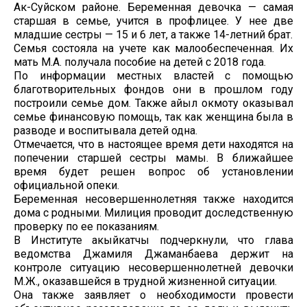
Ак-Суйском районе. Беременная девочка — самая
старшая в семье, учится в профлицее. У нее две
младшие сестры — 15 и 6 лет, а также 14-летний брат.
Семья состояла на учете как малообеспеченная. Их
мать М.А. получала пособие на детей с 2018 года.
По информации местных властей с помощью
благотворительных фондов они в прошлом году
построили семье дом. Также айыл окмоту оказывал
семье финансовую помощь, так как женщина была в
разводе и воспитывала детей одна.
Отмечается, что в настоящее время дети находятся на
попечении старшей сестры мамы. В ближайшее
время будет решен вопрос об установлении
официальной опеки.
Беременная несовершеннолетняя также находится
дома с родными. Милиция проводит доследственную
проверку по ее показаниям.
В Институте акыйкатчы подчеркнули, что глава
ведомства Джамиля Джаманбаева держит на
контроле ситуацию несовершеннолетней девочки
М.Ж., оказавшейся в трудной жизненной ситуации.
Она также заявляет о необходимости провести