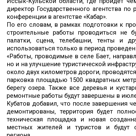
Иссык-Кульской области, где пройдет че
директор Государственного агентства по 
конференции в агентстве «Кабар».
По его словам, в рамках подготовки к п
строительные работы проводиться не бу
палатки, сцена, телебашни, тенты и д
использоваться только в период проведен
«Работы, проводимые в селе Бает, направ
но и на улучшение туристической инфрастр
около двух километров дороги, проводятся
парковка площадью 1500 квадратных метр
берегу озера. Также все деревья и куста
ремонтные работы будут завершены в июле»
Кубатов добавил, что после завершения ч
демонтированы, территория будет полн
техническая площадка и новая созданн
местных жителей и туристов и будут с
региона.