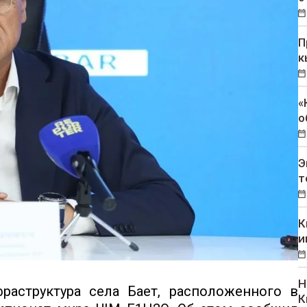
П
к
«
о
Э
т
К
и
Н
раструктура села Бает, расположенного в
К