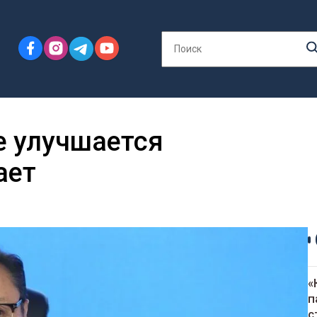
е улучшается
ает
«
п
с