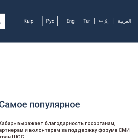
Кыр
Рус
Eng
Tur
中文
العربية
Самое популярное
Кабар» выражает благодарность госорганам,
артнерам и волонтерам за поддержку форума СМИ
тран ШОС