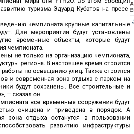
мпионат мира UIM F1H2O. Об этом сообщил
д
развитию туризма Эдуард Кубатов на пресс-
роведению чемпионата крупные капитальные
дут. Для мероприятия будут установлены
ругие временные объекты, которые будут
ия чемпионата.
лены не только на организацию чемпионата,
уктуры региона. В настоящее время строится
 работы по освещению улиц. Также строится
ов и современная зона отдыха с парком на
рники будут сохранены. Все строительные и
, — сказал он.
емпионата все временные сооружения будут
остью очищена и приведена в порядок. А
ая зона отдыха останутся в пользовании
пособствовать развитию инфраструктуры