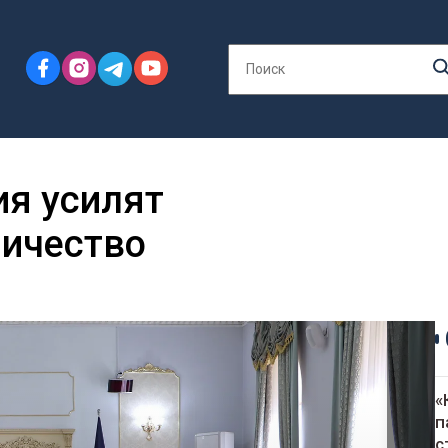
ия усилят
ничество
«
п
с