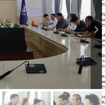
П
к
«
о
Э
т
К
и
Н
К