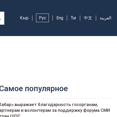
Кыр
Рус
Eng
Tur
中文
العربية
Самое популярное
Кабар» выражает благодарность госорганам,
артнерам и волонтерам за поддержку форума СМИ
тран ШОС