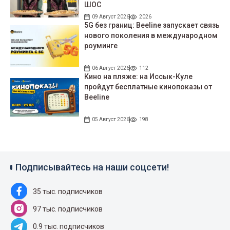
ШОС
09 Август 2026
2026
5G без границ: Beeline запускает связь
нового поколения в международном
роуминге
06 Август 2026
112
Кино на пляже: на Иссык-Куле
пройдут беcплатные кинопоказы от
Beeline
05 Август 2026
198
Подписывайтесь на наши соцсети!
35 тыс. подписчиков
97 тыс. подписчиков
0.9 тыс. подписчиков