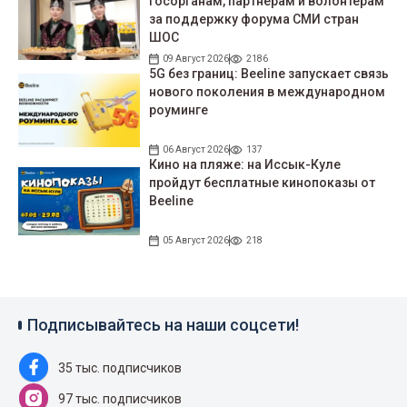
госорганам, партнерам и волонтерам
за поддержку форума СМИ стран
ШОС
09 Август 2026
2186
5G без границ: Beeline запускает связь
нового поколения в международном
роуминге
06 Август 2026
137
Кино на пляже: на Иссык-Куле
пройдут беcплатные кинопоказы от
Beeline
05 Август 2026
218
Подписывайтесь на наши соцсети!
35 тыс. подписчиков
97 тыс. подписчиков