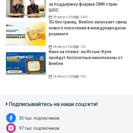
за поддержку форума СМИ стран
ШОС
09 Август 2026
2333
5G без границ: Beeline запускает связь
нового поколения в международном
роуминге
06 Август 2026
152
Кино на пляже: на Иссык-Куле
пройдут беcплатные кинопоказы от
Beeline
05 Август 2026
233
Подписывайтесь на наши соцсети!
35 тыс. подписчиков
97 тыс. подписчиков