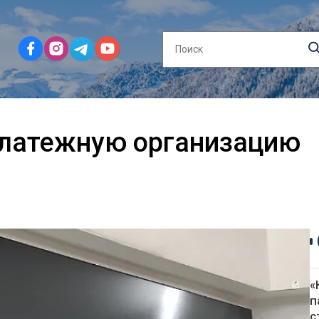
латежную организацию
«
п
с