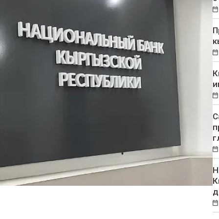
П
к
К
и
С
п
г
Н
К
д