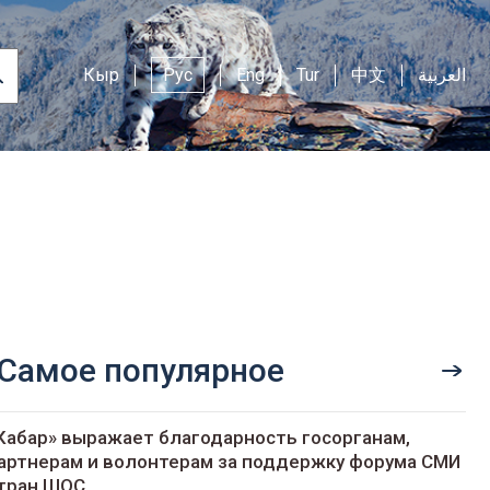
Кыр
Рус
Eng
Tur
中文
العربية
Самое популярное
Кабар» выражает благодарность госорганам,
артнерам и волонтерам за поддержку форума СМИ
тран ШОС