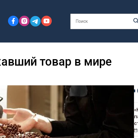
авший товар в мире
«
п
с