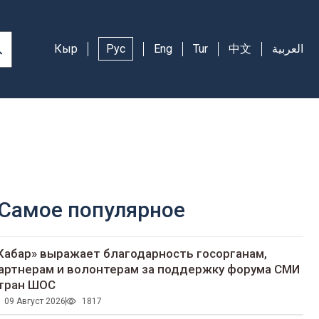
Кыр
Рус
Eng
Tur
中文
العربية
Самое популярное
Кабар» выражает благодарность госорганам,
артнерам и волонтерам за поддержку форума СМИ
тран ШОС
09 Август 2026
1817