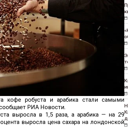
П
к
«
о
Э
т
К
и
та кофе робуста и арабика стали самыми
Н
сообщает РИА Новости.
К
ста выросла в 1,5 раза, а арабика — на 29
д
процента выросла цена сахара на лондонской