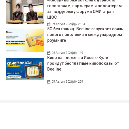
госорганам, партнерам и волонтерам
за поддержку форума СМИ стран
ШОС
09 Август 2026
2303
5G без границ: Beeline запускает связь
нового поколения в международном
роуминге
06 Август 2026
149
Кино на пляже: на Иссык-Куле
пройдут беcплатные кинопоказы от
Beeline
05 Август 2026
229
Подписывайтесь на наши соцсети!
35 тыс. подписчиков