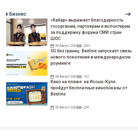
Бизнес
«Кабар» выражает благодарность
госорганам, партнерам и волонтерам
за поддержку форума СМИ стран
ШОС
09 Август 2026
2341
5G без границ: Beeline запускает связь
нового поколения в международном
роуминге
06 Август 2026
152
Кино на пляже: на Иссык-Куле
пройдут беcплатные кинопоказы от
Beeline
05 Август 2026
234
Подписывайтесь на наши соцсети!