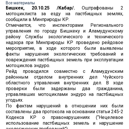
Все материалы
Бишкек, 20.10.25 /Кабар/.
Оштрафованы 2
мотоциклиста за езду на пастбищных землях,
сообщили в Минприроды КР.
Отмечается, что инспекторами Регионального
управления по городу Бишкеку и Аламудунскому
району Службы экологического и технического
надзора при Минприроды КР проведено рейдовое
мероприятие, в ходе которого были выявлены
факты нарушения экологических требований и
повреждения пастбищных земель при эксплуатации
мотоциклов эндуро.
Рейд проводился совместно с Аламудунским
районным отделом внутренних дел Чуйского
областного управления внутренних дел. В ходе
проверки были задержаны два гражданина,
управлявших мотоциклами эндуро на пастбищных
угодьях.
По фактам нарушений в отношении них были
составлены два протокола на основании статьи 245-2
Кодекса КР о правонарушениях (“Нецелевое
использование пастбищных земель и нарушение
экологических требований”).