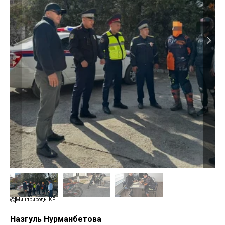
Минприроды КР
Назгуль Нурманбетова