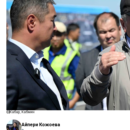
Кабар, Кабмин
Айпери Кожоева