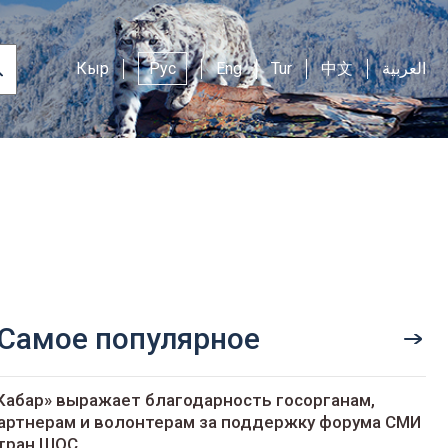
Кыр
Рус
Eng
Tur
中文
العربية
Самое популярное
Кабар» выражает благодарность госорганам,
артнерам и волонтерам за поддержку форума СМИ
тран ШОС