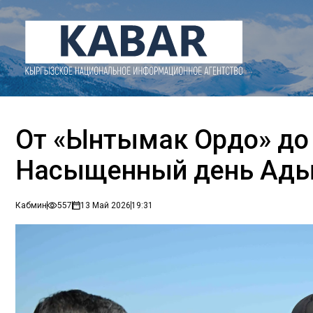
От «Ынтымак Ордо» до
Насыщенный день Ады
Кабмин
557
13 Май 2026
19:31