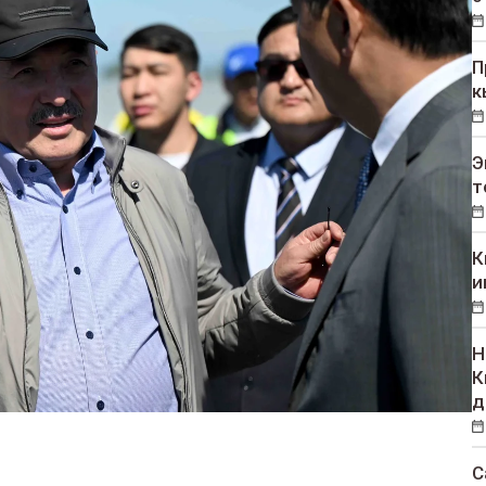
П
к
Э
т
К
и
Н
К
д
С