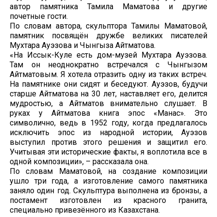
автор памятника Тамила Маматова и другие
почетные гости.
По словам автора, скульптора Тамилы Маматовой,
памятник посвящён дружбе великих писателей
Мухтара Ауэзова и Чынгыза Айтматова.
«На Иссык-Куле есть дом-музей Мухтара Ауэзова.
Там он неоднократно встречался с Чынгызом
Айтматовым. Я хотела отразить одну из таких встреч.
На памятнике они сидят и беседуют. Ауэзов, будучи
старше Айтматова на 30 лет, наставляет его, делится
мудростью, а Айтматов внимательно слушает. В
руках у Айтматова книга эпос «Манас». Это
символично, ведь в 1952 году, когда предлагалось
исключить эпос из народной истории, Ауэзов
выступил против этого решения и защитил его.
Учитывая эти исторические факты, я воплотила все в
одной композиции», – рассказала она.
По словам Маматовой, на создание композиции
ушло три года, а изготовление самого памятника
заняло один год. Скульптура выполнена из бронзы, а
постамент изготовлен из красного гранита,
специально привезённого из Казахстана.