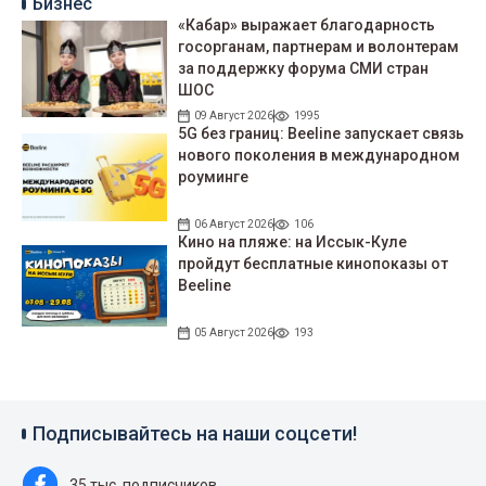
Бизнес
«Кабар» выражает благодарность
госорганам, партнерам и волонтерам
за поддержку форума СМИ стран
ШОС
09 Август 2026
1995
5G без границ: Beeline запускает связь
нового поколения в международном
роуминге
06 Август 2026
106
Кино на пляже: на Иссык-Куле
пройдут беcплатные кинопоказы от
Beeline
05 Август 2026
193
Подписывайтесь на наши соцсети!
35 тыс. подписчиков