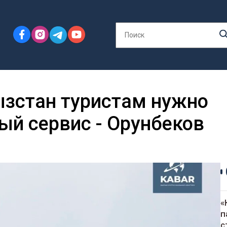
зстан туристам нужно
ый сервис - Орунбеков
«
п
с