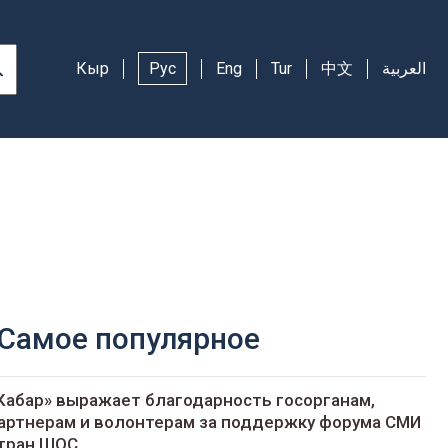
Кыр
Рус
Eng
Tur
中文
العربية
Самое популярное
Кабар» выражает благодарность госорганам,
артнерам и волонтерам за поддержку форума СМИ
тран ШОС