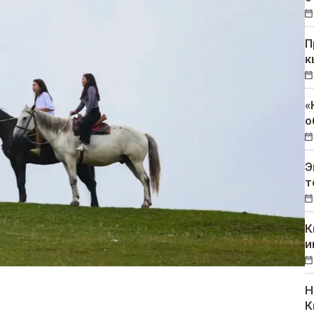
П
к
«
о
Э
т
К
и
Н
К