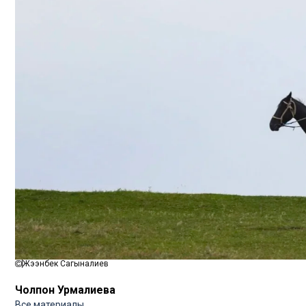
Жээнбек Сагыналиев
Чолпон Урмалиева
Все материалы