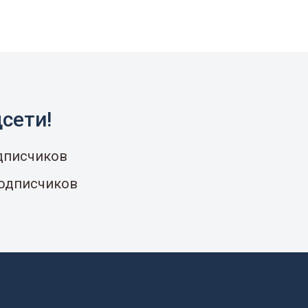
сети!
одписчиков
подписчиков