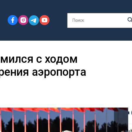
мился с ходом
рения аэропорта
«