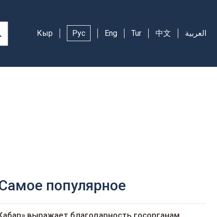
Кыр
Рус
Eng
Tur
中文
العربية
Самое популярное
Кабар» выражает благодарность госорганам,