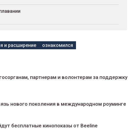
плавании
я и расширение
ознакомился
госорганам, партнерам и волонтерам за поддержку
 связь нового поколения в международном роуминге
йдут беcплатные кинопоказы от Beeline