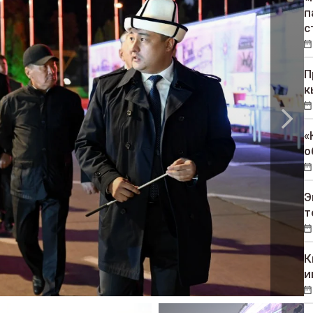
п
с
П
к
«
о
Э
т
К
и