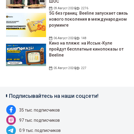
ШОС
09 Август 2026
2276
5G без границ: Beeline запускает связь
нового поколения в международном
роуминге
06 Август 2026
148
Кино на пляже: на Иссык-Куле
пройдут беcплатные кинопоказы от
Beeline
05 Август 2026
227
Подписывайтесь на наши соцсети!
35 тыс. подписчиков
97 тыс. подписчиков
0.9 тыс. подписчиков