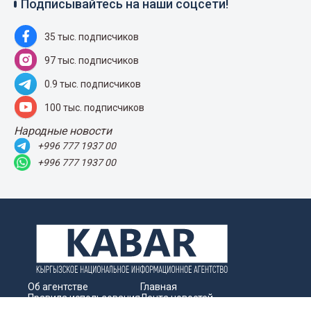
Бизнес
«Кабар» выражает благодарность
госорганам, партнерам и волонтерам
за поддержку форума СМИ стран
ШОС
09 Август 2026
2312
5G без границ: Beeline запускает связь
нового поколения в международном
роуминге
06 Август 2026
151
Кино на пляже: на Иссык-Куле
пройдут беcплатные кинопоказы от
Beeline
05 Август 2026
231
Подписывайтесь на наши соцсети!