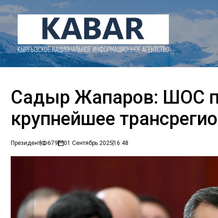
Садыр Жапаров: ШОС п
крупнейшее трансреги
Президент
679
01 Сентябрь 2025
16:48