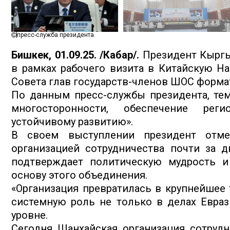
пресс-служба президента
Бишкек, 01.09.25. /Кабар/.
Президент Кыргы
в рамках рабочего визита в Китайскую Н
Совета глав государств-членов ШОС форма
По данным пресс-службы президента, тем
многосторонности, обеспечение рег
устойчивому развитию».
В своем выступлении президент отме
организацией сотрудничества почти за д
подтверждает политическую мудрость и
основу этого объединения.
«Организация превратилась в крупнейшее
системную роль не только в делах Евраз
уровне.
Сегодня Шанхайская организация сотруд