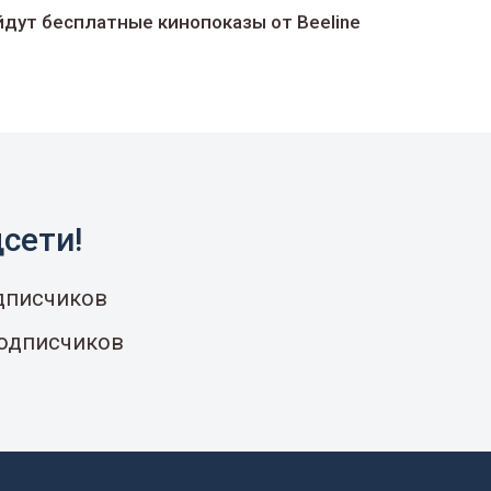
йдут беcплатные кинопоказы от Beeline
сети!
одписчиков
подписчиков