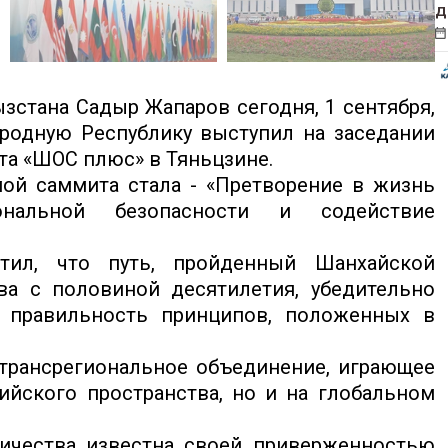
д
зстана Садыр Жапаров сегодня, 1 сентября,
ародную Республику выступил на заседании
та «ШОС плюс» в Тяньцзине.
ой саммита стала - «Претворение в жизнь
иональной безопасности и содействие
тил, что путь, пройденный Шанхайской
ва с половиной десятилетия, убедительно
 правильность принципов, положенных в
 трансрегиональное объединение, играющее
ийского пространства, но и на глобальном
ничества известна своей приверженностью