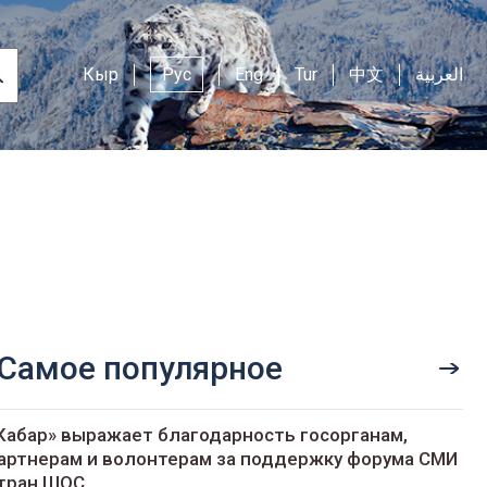
Кыр
Рус
Eng
Tur
中文
العربية
Самое популярное
Кабар» выражает благодарность госорганам,
артнерам и волонтерам за поддержку форума СМИ
тран ШОС