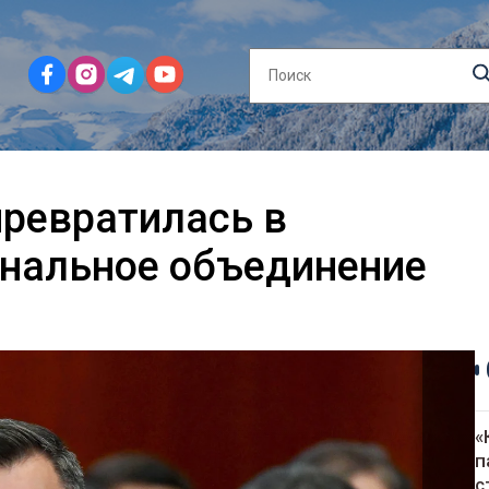
ревратилась в
ональное объединение
«
п
с