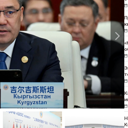
П
к
«
о
Э
т
К
и
Н
К