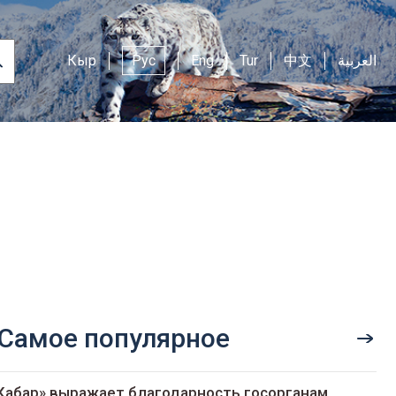
Кыр
Рус
Eng
Tur
中文
العربية
Самое популярное
Кабар» выражает благодарность госорганам,