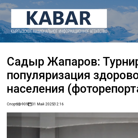
Садыр Жапаров: Турнир
популяризация здорово
населения (фоторепорт
Спорт
909
31 Май 2025
12:16