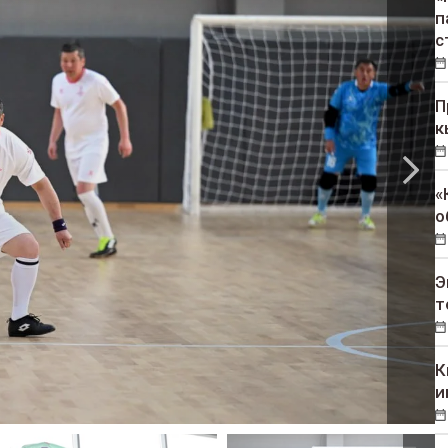
п
с
П
к
«
о
Э
т
К
и