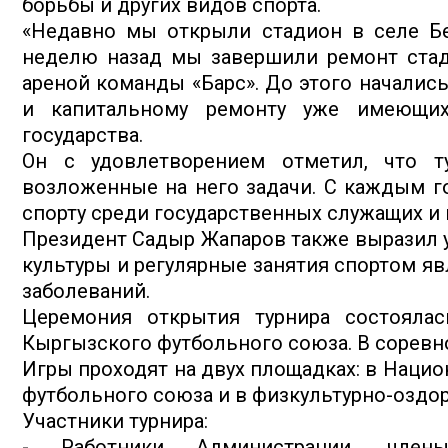
борьбы и других видов спорта.
«Недавно мы открыли стадион в селе Бе
неделю назад мы завершили ремонт стад
ареной команды «Барс». До этого началис
и капитальному ремонту уже имеющихс
государства.
Он с удовлетворением отметил, что т
возложенные на него задачи. С каждым г
спорту среди государственных служащих и 
Президент Садыр Жапаров также выразил у
культуры и регулярные занятия спортом я
заболеваний.
Церемония открытия турнира состояла
Кыргызского футбольного союза. В соревн
Игры проходят на двух площадках: в Наци
футбольного союза и в физкультурно-оздо
Участники турнира:
- Работники Администрации, члены