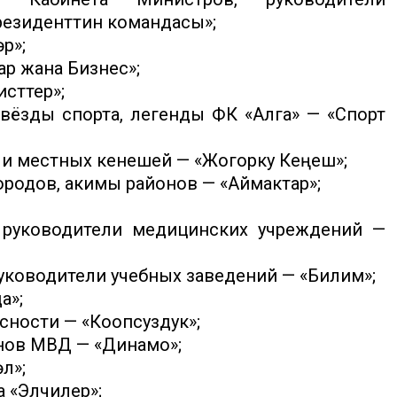
резиденттин командасы»;
р»;
ар жана Бизнес»;
сттер»;
вёзды спорта, легенды ФК «Алга» — «Спорт
ли местных кенешей — «Жогорку Кеңеш»;
ородов, акимы районов — «Аймактар»;
 руководители медицинских учреждений —
уководители учебных заведений — «Билим»;
а»;
сности — «Коопсуздук»;
нов МВД — «Динамо»;
л»;
 «Элчилер»;