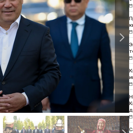
П
к
Э
т
К
и
Н
К
д
С