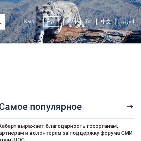
Кыр
Рус
Eng
Tur
中文
العربية
Самое популярное
Кабар» выражает благодарность госорганам,
артнерам и волонтерам за поддержку форума СМИ
тран ШОС