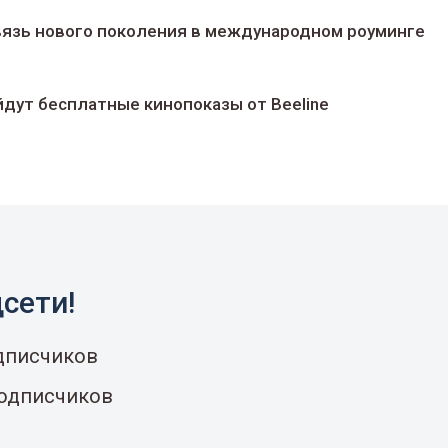
 связь нового поколения в международном роуминге
йдут беcплатные кинопоказы от Beeline
сети!
одписчиков
подписчиков