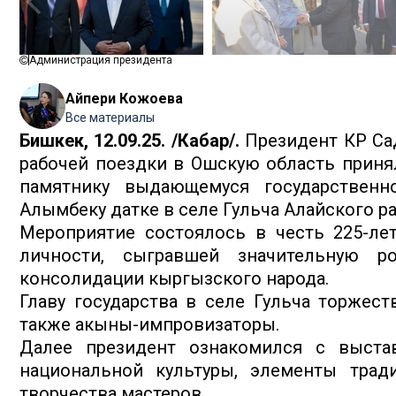
Администрация президента
Айпери Кожоева
Все материалы
Бишкек, 12.09.25. /Кабар/.
Президент КР Сад
рабочей поездки в Ошскую область приня
памятнику выдающемуся государственн
Алымбеку датке в селе Гульча Алайского ра
Мероприятие состоялось в честь 225-ле
личности, сыгравшей значительную р
консолидации кыргызского народа.
Главу государства в селе Гульча торжест
также акыны-импровизаторы.
Далее президент ознакомился с выста
национальной культуры, элементы трад
творчества мастеров.