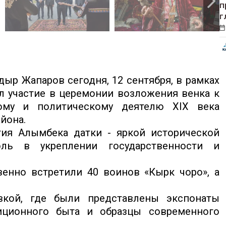
п
г
ыр Жапаров сегодня, 12 сентября, в рамках
л участие в церемонии возложения венка к
ому и политическому деятелю XIX века
йона.
тия Алымбека датки - яркой исторической
оль в укреплении государственности и
венно встретили 40 воинов «Кырк чоро», а
вкой, где были представлены экспонаты
иционного быта и образцы современного