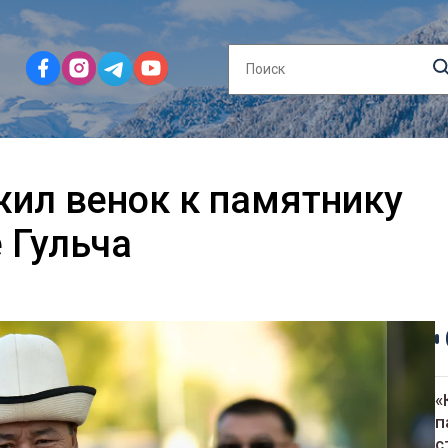
ил венок к памятнику
 Гульча
«
п
с