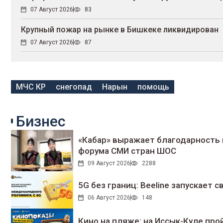
07 Август 2026
83
Крупный пожар на рынке в Бишкеке ликвидирован
07 Август 2026
87
МЧС КР
снегопад
Нарын
помощь
Бизнес
«Кабар» выражает благодарность 
форума СМИ стран ШОС
09 Август 2026
2288
5G без границ: Beeline запускает
06 Август 2026
148
Кино на пляже: на Иссык-Куле про