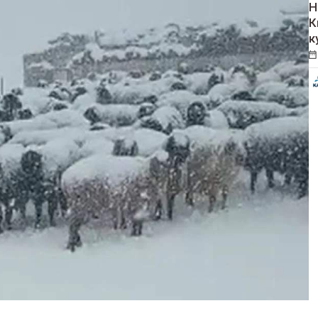
Н
К
к