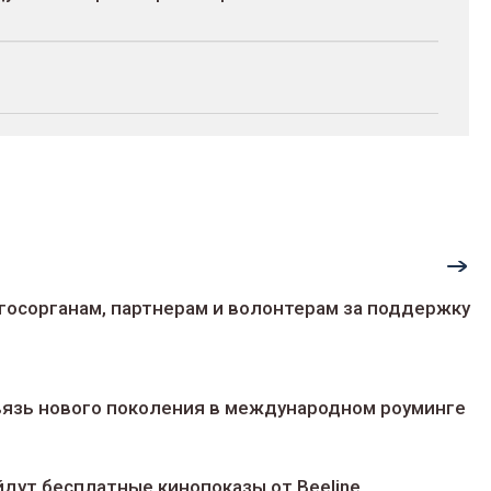
госорганам, партнерам и волонтерам за поддержку
 связь нового поколения в международном роуминге
йдут беcплатные кинопоказы от Beeline