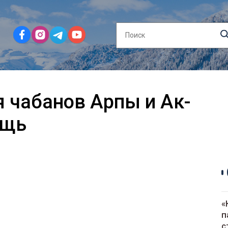
я чабанов Арпы и Ак-
ощь
«
п
с