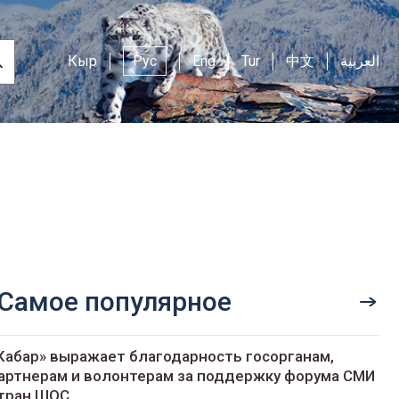
Кыр
Рус
Eng
Tur
中文
العربية
Самое популярное
Кабар» выражает благодарность госорганам,
артнерам и волонтерам за поддержку форума СМИ
тран ШОС