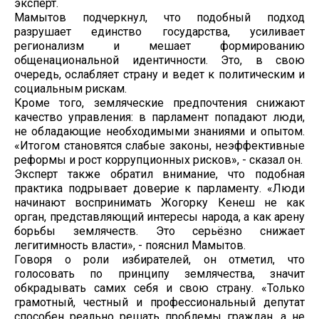
эксперт.
Мамытов подчеркнул, что подобный подход
разрушает единство государства, усиливает
регионализм и мешает формированию
общенациональной идентичности. Это, в свою
очередь, ослабляет страну и ведет к политическим и
социальным рискам.
Кроме того, земляческие предпочтения снижают
качество управления: в парламент попадают люди,
не обладающие необходимыми знаниями и опытом.
«Итогом становятся слабые законы, неэффективные
реформы и рост коррупционных рисков», - сказал он.
Эксперт также обратил внимание, что подобная
практика подрывает доверие к парламенту. «Люди
начинают воспринимать Жогорку Кенеш не как
орган, представляющий интересы народа, а как арену
борьбы землячеств. Это серьёзно снижает
легитимность власти», - пояснил Мамытов.
Говоря о роли избирателей, он отметил, что
голосовать по принципу землячества, значит
обкрадывать самих себя и свою страну. «Только
грамотный, честный и профессиональный депутат
способен реально решать проблемы граждан, а не