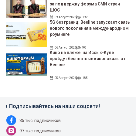
за поддержку форума СМИ стран
ШОС
09 Август 2026
1925
5G без границ: Beeline запускает связь
нового поколения в международном
роуминге
06 Август 2026
90
Кино на пляже: на Иссык-Куле
пройдут беcплатные кинопоказы от
Beeline
05 Август 2026
185
Подписывайтесь на наши соцсети!
35 тыс. подписчиков
97 тыс. подписчиков