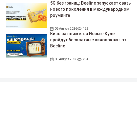
5G без границ: Beeline запускает связь
нового поколения в международном
роуминге
06 Август 2026
152
Кино на пляже: на Иссык-Куле
пройдут беcплатные кинопоказы от
Beeline
05 Август 2026
234
Подписывайтесь на наши соцсети!
35 тыс. подписчиков
97 тыс. подписчиков
0.9 тыс. подписчиков
100 тыс. подписчиков