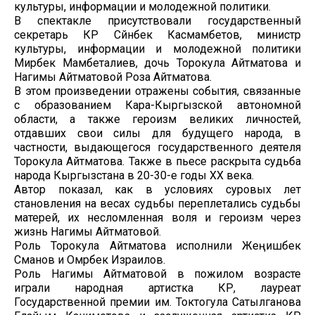
культуры, информации и молодежной политики.
В спектакле присутствовали государственный
секретарь КР Сүйүнбек Касмамбетов, министр
культуры, информации и молодежной политики
Мирбек Мамбеталиев, дочь Торокула Айтматова и
Нагимы Айтматовой Роза Айтматова.
В этом произведении отражены события, связанные
с образованием Кара-Кыргызской автономной
области, а также героизм великих личностей,
отдавших свои силы для будущего народа, в
частности, выдающегося государственного деятеля
Торокула Айтматова. Также в пьесе раскрыта судьба
народа Кыргызстана в 20-30-е годы XX века.
Автор показал, как в условиях суровых лет
становления на весах судьбы переплетались судьбы
матерей, их несломленная воля и героизм через
жизнь Нагимы Айтматовой.
Роль Торокула Айтматова исполнили Жеңишбек
Сманов и Омүрбек Израилов.
Роль Нагимы Айтматовой в пожилом возрасте
играли народная артистка КР, лауреат
Государственной премии им. Токтогула Сатылганова