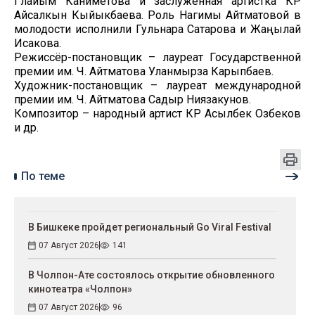
Гүлайым Каниметова и заслуженная артистка КР
Айсалкын Кыйыкбаева. Роль Нагимы Айтматовой в
молодости исполнили Гульнара Сатарова и Жаңылай
Исакова.
Режиссёр-постановщик – лауреат Государственной
премии им. Ч. Айтматова Уланмырза Карыпбаев.
Художник-постановщик – лауреат международной
премии им. Ч. Айтматова Садыр Ниязакунов.
Композитор – народный артист КР Асылбек Озүбеков
и др.
По теме
В Бишкеке пройдет региональный Go Viral Festival
07 Август 2026
141
В Чолпон-Ате состоялось открытие обновленного
кинотеатра «Чолпон»
07 Август 2026
96