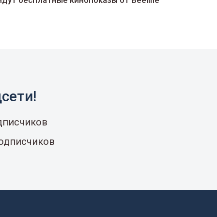
йдут беcплатные кинопоказы от Beeline
сети!
одписчиков
подписчиков