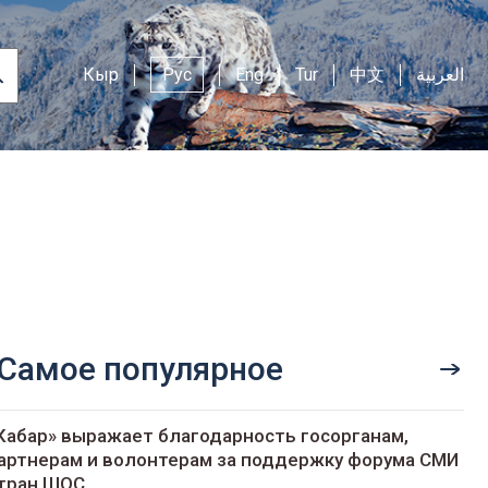
Кыр
Рус
Eng
Tur
中文
العربية
Самое популярное
Кабар» выражает благодарность госорганам,
артнерам и волонтерам за поддержку форума СМИ
тран ШОС