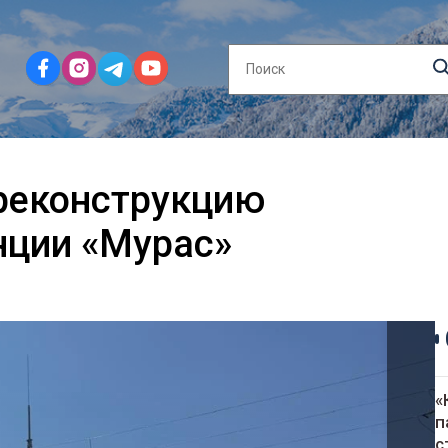
реконструкцию
нции «Мурас»
«
п
с