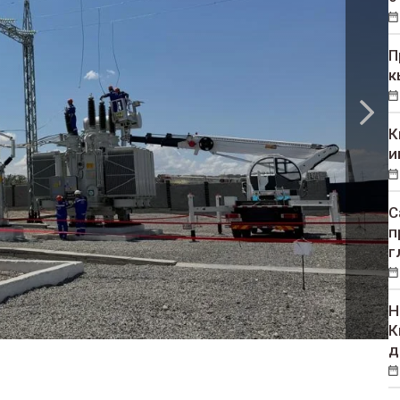
П
к
К
и
С
п
г
Н
К
д