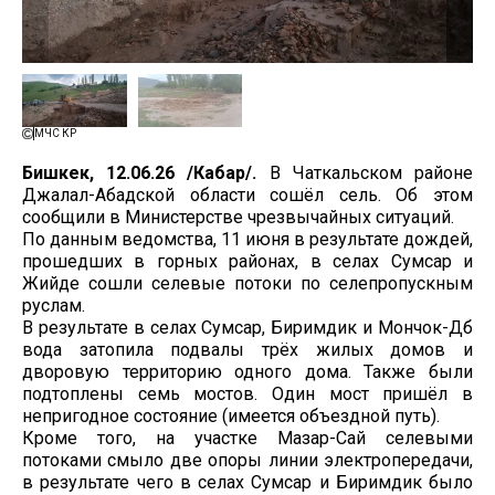
МЧС КР
Бишкек, 12.06.26 /Кабар/.
В Чаткальском районе
Джалал-Абадской области сошёл сель. Об этом
сообщили в Министерстве чрезвычайных ситуаций.
По данным ведомства, 11 июня в результате дождей,
прошедших в горных районах, в селах Сумсар и
Жийде сошли селевые потоки по селепропускным
руслам.
В результате в селах Сумсар, Биримдик и Мончок-Дөбө
вода затопила подвалы трёх жилых домов и
дворовую территорию одного дома. Также были
подтоплены семь мостов. Один мост пришёл в
непригодное состояние (имеется объездной путь).
Кроме того, на участке Мазар-Сай селевыми
потоками смыло две опоры линии электропередачи,
в результате чего в селах Сумсар и Биримдик было